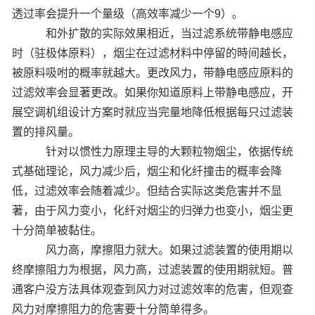
透过率会提升一个量级（高效率减少一个9）。
和外扩散的实际效果相近，当过滤系统带静电感应
时（驻极体原料），烟尘在过滤材料中停留的時间越长，
被原料吸咐的概率就越大。更改风力，带静电感应原料的
过滤效率会显著更改。如果你知道原料上带静电感应，开
展空调机组设计方案时就应当完量地降低根据每只过滤装
置的排风量。
针对以惯性力原理主导的大颗粒物烟尘，依据传统
式基础理论，风力减少后，烟尘和化纤撞击的概率会降
低，过滤效率会随着减少。但结合实际这类危害并不显
著，由于风力变小，化纤对烟尘的归弹力也变小，烟尘更
十分简单被黏住。
风力高，摩擦阻力就大。如果过滤装置的使用期以
终摩擦阻力为根据，风力高，过滤装置的使用期就短。普
通客户没方法具体观查到风力对过滤效率的危害，但观查
风力对摩擦阻力的危害要十分简单得多。