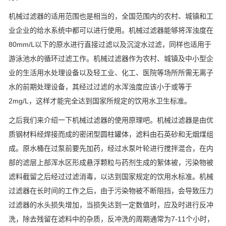
机械过滤器的适用范围也是相当的，全国范围内的农村、城镇和工
业企业的给水系统中都可以进行使用。机械过滤器能够将浑浊度在
80mm/L以下的原水进行直接过滤以及沉淀水过滤，同样也适用于
游泳池水的循环过滤工作。机械过滤器作为农村、城镇及中小型企
业的生活用水处理设备以及轻工业、化工、医院等场所所需无离子
水的前期处理设备，其经过过滤的水浑浊度应该小于或等于
2mg/L，这样才能完全达到国家所规定的饮用水卫生标准。
之后我们来介绍一下机械过滤器的使用原理吧。机械过滤器是由优
质钢材料经焊接而成的密闭型圆柱罐体，滤料由石英砂和无烟煤组
成。原水桶在过泵前要先加药，经过水泵叶轮进行搅拌混合，在内
部的滤层上部浑水区形成悬浮颗粒与药剂生成的絮体被，污染物被
滤料截留之后经过过滤消毒，以达到国家规定的饮用水标准。机械
过滤器在长时间的工作之后，由于污染物被不断阻挡，会导致压力
过滤器的水头损失增加，当损失达到一定数值时，应及时进行反冲
洗，除去残留在滤料中的杂质，反冲洗的周期通常为7-11个小时，