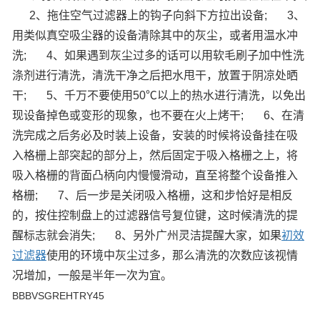
2、拖住空气过滤器上的钩子向斜下方拉出设备;
3、
用类似真空吸尘器的设备清除其中的灰尘，或者用温水冲
洗;
4、如果遇到灰尘过多的话可以用软毛刷子加中性洗
涤剂进行清洗，清洗干净之后把水甩干，放置于阴凉处晒
干;
5、千万不要使用50℃以上的热水进行清洗，以免出
现设备掉色或变形的现象，也不要在火上烤干;
6、在清
洗完成之后务必及时装上设备，安装的时候将设备挂在吸
入格栅上部突起的部分上，然后固定于吸入格栅之上，将
吸入格栅的背面凸柄向内慢慢滑动，直至将整个设备推入
格栅;
7、后一步是关闭吸入格栅，这和步恰好是相反
的，按住控制盘上的过滤器信号复位键，这时候清洗的提
醒标志就会消失;
8、另外广州灵洁提醒大家，如果
初效
过滤器
使用的环境中灰尘过多，那么清洗的次数应该视情
况增加，一般是半年一次为宜。
BBBVSGREHTRY45