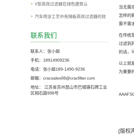
V型高效过滤器在绿色建筑认
当无菌
怎样的
汽车喷涂工艺中有隔板高效过滤器的效
需不需
联系我们
在传统
过滤到
联系人：张小姐
的话，
手机：18914909236
以上就
电话：张小姐189-1490-9236
为重要
邮箱：cracsales08@cracfilter.com
地址： 江苏省苏州昆山市巴城镇石牌工业
区相石路998号
AAAFS
{版权声