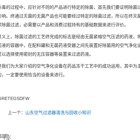
杀毒的过程中，应针对不同的产品进行特定的除菌，首先我们要证明除菌
影响。终通过灭菌的无菌产品也可能要经过特定的除菌过滤，所以在终灭
求除菌过滤，必需要以产品和消费过程持有的基础数据来进行评价。
意义上，除菌过滤的工艺终完成的标志是经由无菌紧缩空气压滤的药液，
药液的容器中，在配料罐和无菌药液受器之间先装置好除菌用的空气净化
可以选择使用密封的无压容器等装置来过滤药液。
是我们为大家介绍的空气净化设备在药品冻干工艺中的成功运用，其中为
的，一定要使用恰当的设备来进行。
GRETEGSDFW
上一个：
山东空气过滤器清洗与回收小知识
明}: