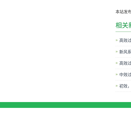
本站发
相关
高效过
新风
高效
中效
初效
C
工厂地址：江苏省苏