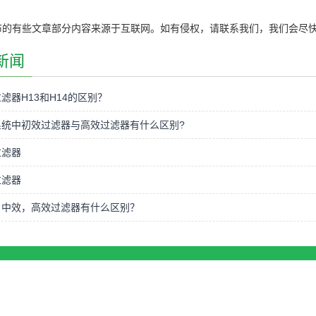
布的有些文章部分内容来源于互联网。如有侵权，请联系我们，我们会尽
新闻
滤器H13和H14的区别？
系统中初效过滤器与高效过滤器有什么区别?
过滤器
过滤器
，中效，高效过滤器有什么区别？
opyRight 2025 昆山昌瑞空调净化技术有限公司 备案号：苏ICP备09090666号
网站
州昆山市巴城镇石牌工业区相石路998号 张小姐189-1490-9236 cracsales08@crac