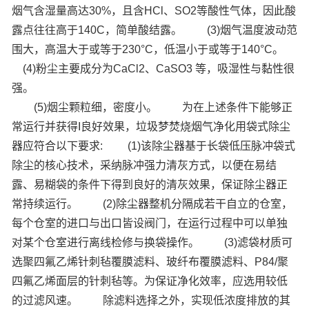
烟气含湿量高达30%，且含HCl、SO2等酸性气体，因此酸
露点往往高于140C，简单酸结露。
(3)烟气温度波动范
围大，高温大于或等于230°C，低温小于或等于140°C。
(4)粉尘主要成分为CaCl2、CaSO3 等，吸湿性与黏性很
强。
(5)烟尘颗粒细，密度小。
为在上述条件下能够正
常运行并获得I良好效果，垃圾梦焚烧烟气净化用袋式除尘
器应符合以下要求:
(1)该除尘器基于长袋低压脉冲袋式
除尘的核心技术，采纳脉冲强力清灰方式，以便在易结
露、易糊袋的条件下得到良好的清灰效果，保证除尘器正
常持续运行。
(2)除尘器整机分隔成若干自立的仓室，
每个仓室的进口与出口皆设阀门，在运行过程中可以单独
对某个仓室进行离线检修与换袋操作。
(3)滤袋材质可
选聚四氟乙烯针刺毡覆膜滤料、玻纤布覆膜滤料、P84/聚
四氟乙烯面层的针刺毡等。为保证净化效率，应选用较低
的过滤风速。
除滤料选择之外，实现低浓度排放的其