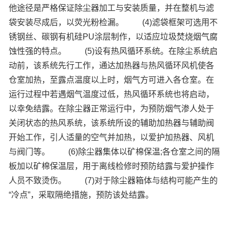
他途径是严格保证除尘器加工与安装质量，并在整机与滤
袋安装尽成后，以荧光粉检漏。
(4)滤袋框架可选用不
锈钢丝、碳钢有机硅PU涂层制作，以适应垃圾焚烧烟气腐
蚀性强的特点。
(5)设有热风循环系统。在除尘系统启
动前，该系统先行工作，通达加热器与热风循环风机使各
仓室加热，至露点温度以上时，烟气方可进入各仓室。在
运行过程中若遇烟气温度过低，热风循环系统也将启动，
以幸免结露。在除尘器正常运行中，为预防烟气渗人处于
关闭状态的热风系统，该系统所设的辅助加热器与辅助阀
开始工作，引人适量的空气并加热，以爱护加热器、风机
与阀门等。
(6)除尘器集体以矿棉保温;各仓室之间的隔
板加以矿棉保温层，用于离线检修时预防结露与爱护操作
人员不致烫伤。
(7)对于除尘器箱体与结构可能产生的
“冷点”，采取隔绝措施，预防该处结露。