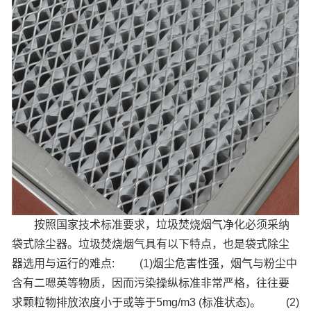
按照国家技术标准要求，垃圾焚烧烟气净化必须采纳
袋式除尘器。垃圾焚烧烟气具有以下特点，也是袋式除尘
器选用与运行的难点:
(1)烟尘危害性强，烟气与粉尘中
含有二嗯英等物质，因而污染操纵标准非常严格，往往要
求颗粒物排放浓度小于或等于5mg/m3 (标准状态)。
(2)