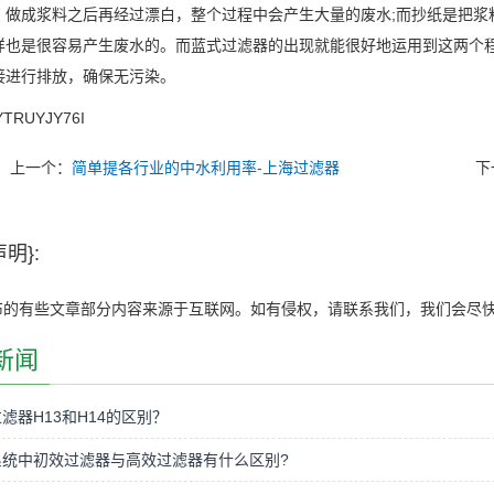
，做成浆料之后再经过漂白，整个过程中会产生大量的废水;而抄纸是把浆
样也是很容易产生废水的。而蓝式过滤器的出现就能很好地运用到这两个
接进行排放，确保无污染。
TRUYJY76I
上一个：
简单提各行业的中水利用率-上海过滤器
下
明}:
布的有些文章部分内容来源于互联网。如有侵权，请联系我们，我们会尽
新闻
滤器H13和H14的区别？
系统中初效过滤器与高效过滤器有什么区别?