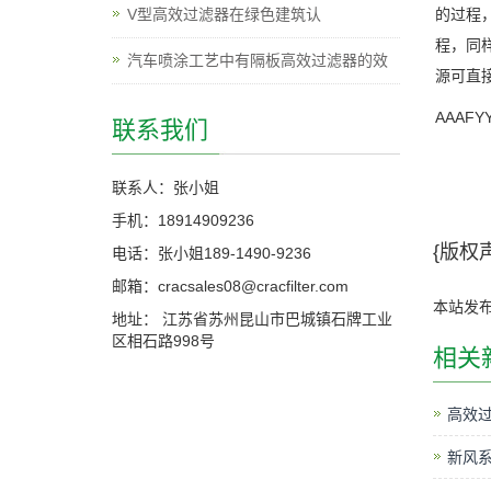
V型高效过滤器在绿色建筑认
的过程
程，同
汽车喷涂工艺中有隔板高效过滤器的效
源可直
AAAFYY
联系我们
联系人：张小姐
手机：18914909236
{版权声
电话：张小姐189-1490-9236
邮箱：cracsales08@cracfilter.com
本站发
地址： 江苏省苏州昆山市巴城镇石牌工业
区相石路998号
相关
高效过
新风