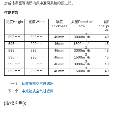
房或洁净室等场所内集中通风系统的预过滤。
性能参数
:
高度
Height
宽度
Width
厚度
风量
Rated air
初阻
Thickness
flow
Inital pre
drop
3
595mm
595mm
46mm
3000m
/h
40Pa
3
595mm
290mm
46mm
1500 m
/h
45Pa
3
595mm
595mm
46mm
3000m
/h
45Pa
3
595mm
290mm
46mm
1500m
/h
45Pa
3
595mm
595mm
46mm
3000m
/h
49Pa
3
595mm
290mm
46mm
1500m
/h
49Pa
上一个：
初效纸框空气过滤器
下一个：
中效箱式空气过滤网
{版权声明}: