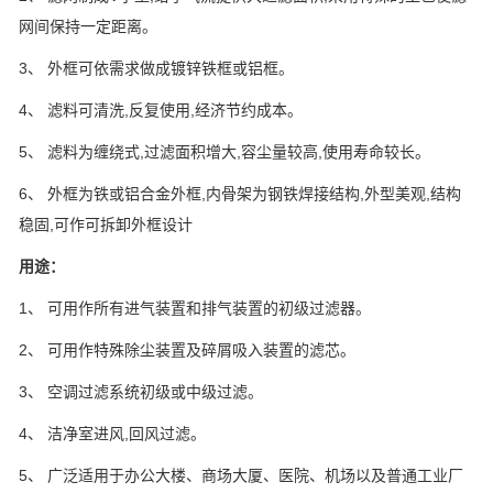
网间保持一定距离。
3
、 外框可依需求做成镀锌铁框或铝框。
4
、 滤料可清洗
,
反复使用
,
经济节约成本。
5
、 滤料为缠绕式
,
过滤面积增大
,
容尘量较高
,
使用寿命较长。
6
、 外框为铁或铝合金外框
,
内骨架为钢铁焊接结构
,
外型美观
,
结构
稳固
,
可作可拆卸外框设计
用途：
1
、 可用作所有进气装置和排气装置的初级过滤器。
2
、 可用作特殊除尘装置及碎屑吸入装置的滤芯。
3
、 空调过滤系统初级或中级过滤。
4
、 洁净室进风
,
回风过滤。
5
、 广泛适用于办公大楼、商场大厦、医院、机场以及普通工业厂