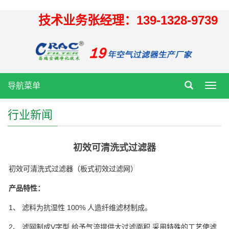
技术业务张经理：139-1328-9739
导航菜单
Toggl
navig
行业新闻
初效可清洗式过滤器
初效可清洗式过滤器（板式初效过滤网）
产品特性：
1
、 滤料为抗湿性
100%
人造纤维滤材制成。
2
、 滤网制成
V
字型
,
给予气流提供大过滤面积
,
采用特殊的工艺使滤