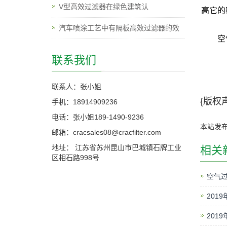
V型高效过滤器在绿色建筑认
高它的
汽车喷涂工艺中有隔板高效过滤器的效
空气过
联系我们
联系人：张小姐
{版权声
手机：18914909236
电话：张小姐189-1490-9236
本站发
邮箱：cracsales08@cracfilter.com
地址： 江苏省苏州昆山市巴城镇石牌工业
相关
区相石路998号
空气
201
201