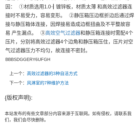
因：
①材质选用1.0┨镀锌板，材质太薄 和高效过滤器连
接时不易受力，容易变形。
②静压箱压边框折边后通过焊
接与静压箱体连接，因焊接易造成边框扭曲及不平整故容
易 产生漏点。
③
高效空气过滤器
和静压箱连接时需配4个
压片，分别将高效过滤器4个边角和静压箱压住，压片对空
气过滤器压力不均匀，故连接不密封。
BBBSDGGERY6UFGH
上一个：
高效过滤器的3种自洁方式
下一个：
风淋室的7种维护方法
{版权声明}:
本站发布的有些文章部分内容来源于互联网。如有侵权，请联系我
们，我们会尽快删除。