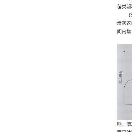
毡类滤
(3
清灰这
间内增
响。清