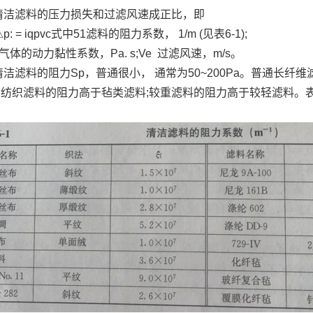
滤料的压力损失和过滤风速成正比，即
 = iqpvc式中51滤料的阻力系数， 1/m (见表6-1);
的动力黏性系数，Pa. s;Ve 过滤风速，m/s。
滤料的阻力Sp，普通很小， 通常为50~200Pa。普通长纤
;纺织滤料的阻力高于毡类滤料;较重滤料的阻力高于较轻滤料。表