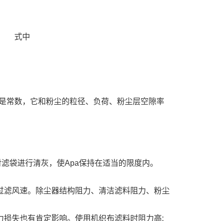
式中
常数，它和粉尘的粒径、负荷、粉尘层空隙率
滤袋进行清灰，使Apa保持在适当的限度内。
过滤风速。除尘器结构阻力、清洁滤料阻力、粉尘
损失也有肯定影响。使用机织布滤料时阻力高;