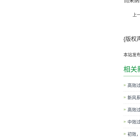
而采纳
上
{版权声
本站发
相关
高效过
新风
高效
中效
初效