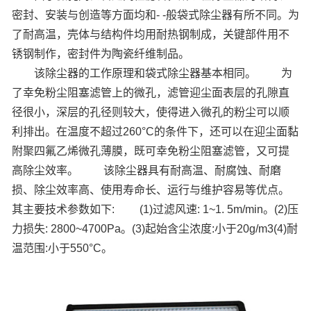
密封、安装与创造等方面均和- -般袋式除尘器有所不同。为
了耐高温，壳体与结构件均用耐热钢制成，关键部件用不
锈钢制作，密封件为陶瓷纤维制品。
该除尘器的工作原理和袋式除尘器基本相同。
为
了幸免粉尘阻塞滤管上的微孔，滤管迎尘面表层的孔隙直
径很小，深层的孔径则较大，使得进入微孔的粉尘可以顺
利排出。在温度不超过260°C的条件下，还可以在迎尘面黏
附聚四氟乙烯微孔薄膜，既可幸免粉尘阻塞滤管，又可提
高除尘效率。
该除尘器具有耐高温、耐腐蚀、耐磨
损、除尘效率高、使用寿命长、运行与维护容易等优点。
其主要技术参数如下:
(1)过滤风速: 1~1. 5m/min。(2)压
力损失: 2800~4700Pa。(3)起始含尘浓度:小于20g/m3(4)耐
温范围:小于550°C。