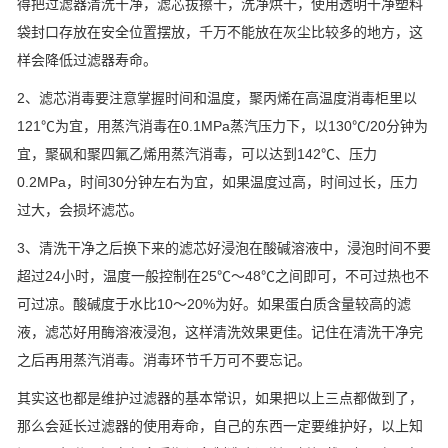
得把过滤器清洗干净，滤芯拔擦干，洗净烘干，使用透明干净塑料
袋封口存放在安全位置摆放，千万不能放在灰尘比较多的地方，这
样会降低过滤器寿命。
2、滤芯消毒要注意掌握时间和温度，聚丙烯在高温度消毒柜里以
121℃为宜，用蒸汽消毒在0.1MPa蒸汽压力下，以130℃/20分钟为
宜，聚砜和聚四氟乙烯用蒸汽消毒，可以达到142℃、压力
0.2MPa，时间30分钟左右为宜，如果温度过高，时间过长，压力
过大，会损坏滤芯。
3、清洗干净之后换下来的滤芯好浸泡在酸碱溶液中，浸泡时间不要
超过24小时，温度一般控制在25℃～48℃之间即可，不可过热也不
可过凉。酸碱度于水比10～20%为好。如果蛋白质含量较高的滤
液，滤芯好用酶溶液浸泡，这样清洗效果更佳。记住在清洗干净完
之后再用蒸汽消毒。消毒环节千万可不要忘记。
其实这也都是维护过滤器的基本常识，如果把以上三点都做到了，
那么会延长过滤器的使用寿命，自己的东西一定要维护好，以上知