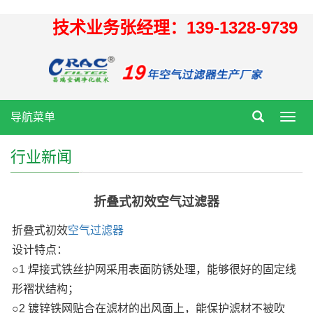
技术业务张经理：139-1328-9739
导航菜单
Toggl
navig
行业新闻
折叠式初效空气过滤器
折叠式初效
空气过滤器
设计特点：
○1 焊接式铁丝护网采用表面防锈处理，能够很好的固定线
形褶状结构；
○2 镀锌铁网贴合在滤材的出风面上，能保护滤材不被吹