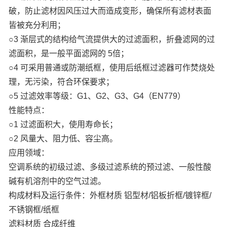
破，防止滤材因风压过大而造成变形，确保所有滤材表面
皆被充分利用；
○3 渐层式的结构给气流提供大的过滤面积，折叠滤网的过
滤面积，是一般平面滤网的 5倍；
○4 可采用普通或防潮纸框，使用后纸框过滤器可作焚烧处
理，无污染，符合环保要求；
○5 过滤效率等级：G1、G2、G3、G4（EN779）
性能特点：
○1 过滤面积大，使用寿命长；
○2 风量大、阻力低、容尘高。
应用领域：
空调系统的初级过滤、多级过滤系统的预过滤、一般性酸
碱有机溶剂中的空气过滤。
构成材料及运行条件：外框材质 铝型材/铝板折框/镀锌框/
不锈钢框/纸框
滤料材质 合成纤维