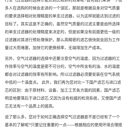
行空气过滤器的选择才能达到比较好的效果呢?首先我们来讲一下很
多人在选购的时候会走进的一个误区，那就是根据自身对空气质量
的要求选择相对处理精度的单支过滤器，以为这样就能达到过滤的
目标了。其实这是不正确的，虽然空气质量的过滤主要是由所选择
的单支过滤器的处理精度来决定的，但是如果没有前面更低一级的
过滤器对其进行预处理保护，那么高精密的滤芯很快就会因为工作
量过大而堵塞，加快它的更换频率，无端增加生产成本。
另外，空气过滤器的选择中还要注意空气的温度，因为过滤器的工
作效率与空气的温度是密不可分的，空气中所含有的油、水的温度
都会对过滤器的效率有所影响。所以过滤器必须要安装在空气系统
中低的一个温度点。 此外，我们再为您对比一下国产滤芯与进口滤
芯的区别：由于原材料、设备、加工工艺各方面的因素，国产滤芯
明显地要落后于进口滤芯;又因为没有权威的检测系统，又使国产滤
芯无法有一个品质上的提高。
说了那么多，您对于如何正确选择空气过滤器是不是已经有了一个
基本的了解呢?只要记住重要的一点——根据相应的使用环境合理搭