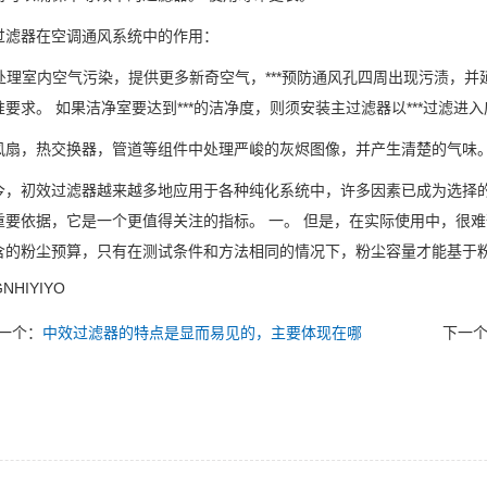
器在空调通风系统中的作用：
处理室内空气污染，提供更多新奇空气，***预防通风孔四周出现污渍，并
要求。 如果洁净室要达到***的洁净度，则须安装主过滤器以***过滤进
，热交换器，管道等组件中处理严峻的灰烬图像，并产生清楚的气味
初效过滤器越来越多地应用于各种纯化系统中，许多因素已成为选择的
重要依据，它是一个更值得关注的指标。 一。 但是，在实际使用中，很
含的粉尘预算，只有在测试条件和方法相同的情况下，粉尘容量才能基于粉
NHIYIYO
一个：
中效过滤器的特点是显而易见的，主要体现在哪
下一