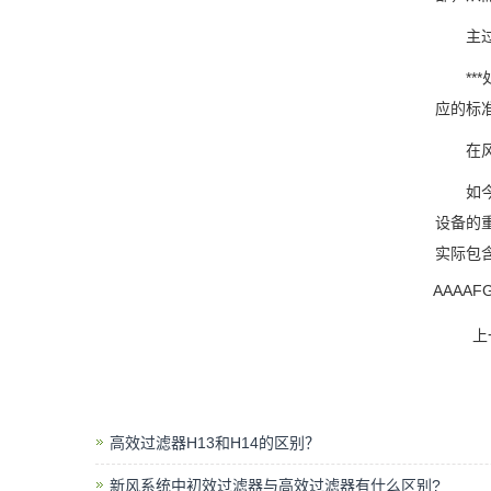
主过滤
***
应的标准
在风扇
如今，
设备的
实际包
AAAAFG
上
高效过滤器H13和H14的区别？
新风系统中初效过滤器与高效过滤器有什么区别?