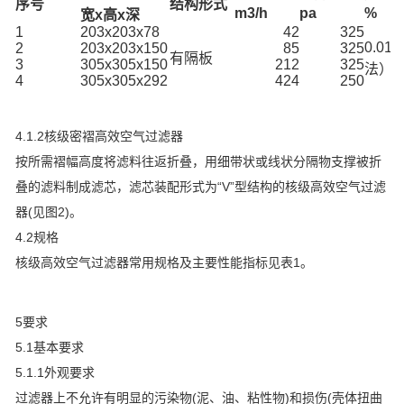
序号
结构形式
m3/h
pa
%
宽x高x深
1
203x203x78
42
325
0.0
2
203x203x150
85
325
有隔板
3
305x305x150
212
325
法）
4
305x305x292
424
250
4.1.2核级密褶高效空气过滤器
按所需褶幅高度将滤料往返折叠，用细带状或线状分隔物支撑被折
叠的滤料制成滤芯，滤芯装配形式为“V”型结构的核级高效空气过滤
器(见图2)。
4.2规格
核级高效空气过滤器常用规格及主要性能指标见表1。
5要求
5.1基本要求
5.1.1外观要求
过滤器上不允许有明显的污染物(泥、油、粘性物)和损伤(壳体扭曲