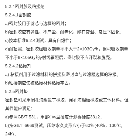
5.2.4密封胶及粘接剂
5.2.4.1密封胶
a)密封胶用于滤芯与边框的密封；
b)密封胶应有弹性、不产尘、耐老化，能在常温、常压下固化；
c)按本标准6.2.4测试，具有自熄性；
d)耐辐照：密封胶经吸收剂量率不大于2×103Gy/h，累积吸收剂量
不小于8×105Gy的γ射线辐照后，密封胶不应开裂和脱壳。
5.2.4.2粘接剂
a) 粘接剂用于过滤材料的拼接及密封垫与过滤器边框的粘接。
b)粘接剂应使被粘接材料粘接牢固。
5.2.5密封垫
密封垫可采用闭孔海绵氯丁橡胶、闭孔海绵硅橡胶或其他材料。但
其性能应满足：
a)参照GB/T 531，用邵尔w型硬度计测得硬度33±2；
b)按GB/T 6669测试，压缩永久变形应小于60％(40％，130℃，
24h)；