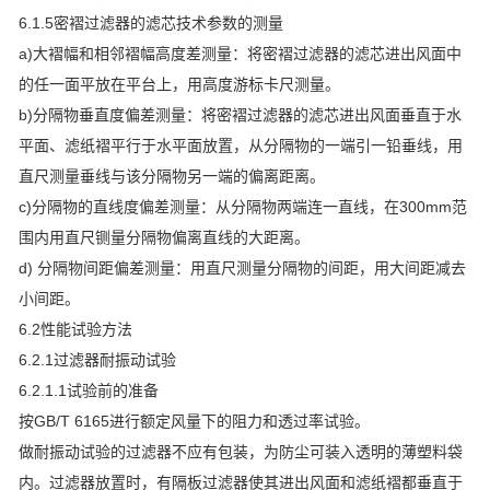
6.1.5密褶过滤器的滤芯技术参数的测量
a)大褶幅和相邻褶幅高度差测量：将密褶过滤器的滤芯进出风面中
的任一面平放在平台上，用高度游标卡尺测量。
b)分隔物垂直度偏差测量：将密褶过滤器的滤芯进出风面垂直于水
平面、滤纸褶平行于水平面放置，从分隔物的一端引一铅垂线，用
直尺测量垂线与该分隔物另一端的偏离距离。
c)分隔物的直线度偏差测量：从分隔物两端连一直线，在300mm范
围内用直尺铡量分隔物偏离直线的大距离。
d) 分隔物间距偏差测量：用直尺测量分隔物的间距，用大间距减去
小间距。
6.2性能试验方法
6.2.1过滤器耐振动试验
6.2.1.1试验前的准备
按GB/T 6165进行额定风量下的阻力和透过率试验。
做耐振动试验的过滤器不应有包装，为防尘可装入透明的薄塑料袋
内。过滤器放置时，有隔板过滤器使其进出风面和滤纸褶都垂直于