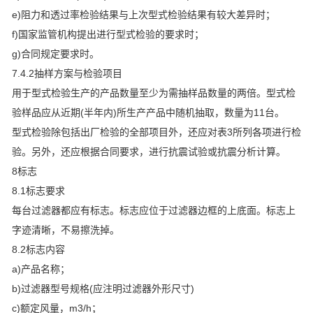
e)阻力和透过率检验结果与上次型式检验结果有较大差异时；
f)国家监管机构提出进行型式检验的要求时；
g)合同规定要求时。
7.4.2抽样方案与检验项目
用于型式检验生产的产品数量至少为需抽样品数量的两倍。型式检
验样品应从近期(半年内)所生产产品中随机抽取，数量为11台。
型式检验除包括出厂检验的全部项目外，还应对表3所列各项进行检
验。另外，还应根据合同要求，进行抗震试验或抗震分析计算。
8标志
8.1标志要求
每台过滤器都应有标志。标志应位于过滤器边框的上底面。标志上
字迹清晰，不易擦洗掉。
8.2标志内容
a)产品名称；
b)过滤器型号规格(应注明过滤器外形尺寸)
c)额定风量，m3/h；