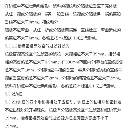
在边框中不应松动和变形。滤料的褶纹和分隔板应垂直于壳体板，
从任一褶或分隔板的一端引一铅垂线，该褶或分隔板另一端偏离铅
垂线不应大于9mm。褶纹和分
隔板不应弯曲，从任一折或分隔板两端连一直线检查，弯曲造成的
偏离应不大于6mm。各偏差按本标准6.1.4进行测量。
5.3.1.2核级密褶高效空气过滤器滤芯
核级密褶高效空气过滤器的滤芯，大褶幅应不大于35mm，相邻褶
幅的高度偏差不应大于0.5mm；在300mm范围内分隔物的直线度偏
差不应大于1mm；分隔物应与褶痕垂直，每条分隔物形成的直线与
褶痕垂直度偏差不应大于2mm；分隔物的间距偏差不应大于3mm。
滤料在边框中不应松动和变形。各偏差按本标准6.1.5进行测量。
5.3.2边框
5.3.2.1边框的四个角和拼接处不应松动，边框上的粘接剂和密封胶
不应出现脱胶开裂现象。核级有分隔板高效空气过滤器边框边宽为
19mm，核级密褶高效空气过滤器边框进风面边宽应不小于
19mm。