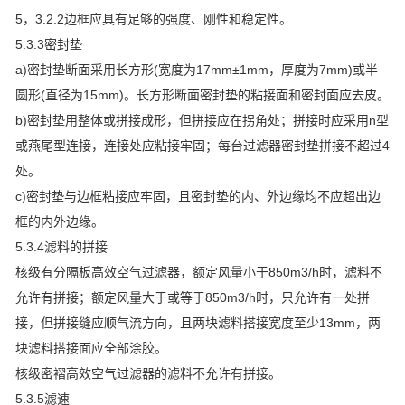
5，3.2.2边框应具有足够的强度、刚性和稳定性。
5.3.3密封垫
a)密封垫断面采用长方形(宽度为17mm±1mm，厚度为7mm)或半
圆形(直径为15mm)。长方形断面密封垫的粘接面和密封面应去皮。
b)密封垫用整体或拼接成形，但拼接应在拐角处；拼接时应采用n型
或燕尾型连接，连接处应粘接牢固；每台过滤器密封垫拼接不超过4
处。
c)密封垫与边框粘接应牢固，且密封垫的内、外边缘均不应超出边
框的内外边缘。
5.3.4滤料的拼接
核级有分隔板高效空气过滤器，额定风量小于850m3/h时，滤料不
允许有拼接；额定风量大于或等于850m3/h时，只允许有一处拼
接，但拼接缝应顺气流方向，且两块滤料搭接宽度至少13mm，两
块滤料搭接面应全部涂胶。
核级密褶高效空气过滤器的滤料不允许有拼接。
5.3.5滤速