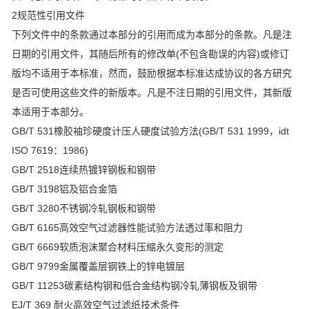
2规范性引用文件
下列文件中的条款通过本部分的引用而成为本部分的条款。凡是注
日期的引用文件，其随后所有的修改单(不包含勘误的内容)或修订
版均不适用于本标准，然而，鼓励根据本标准达成协议的各方研究
是否可使用这些文件的新版本。凡是不注日期的引用文件，其新版
本适用于本部分。
GB/T 531橡胶袖珍硬度计压人硬度试验方法(GB/T 531 1999，idt
ISO 7619：1986)
GB/T 2518连续热镀锌钢板和钢带
GB/T 3198铝及铝合金箔
GB/T 3280不锈钢冷轧钢板和钢带
GB/T 6165高效空气过滤器性能试验方法透过率和阻力
GB/T 6669软质泡沫聚合材料压缩永久变形的测定
GB/T 9799金属覆盖层钢铁上的锌电镀层
GB/T 11253碳素结构钢和低合金结构钢冷轧薄钢板及钢带
EJ/T 369 耐火高效空气过滤纸技术条件