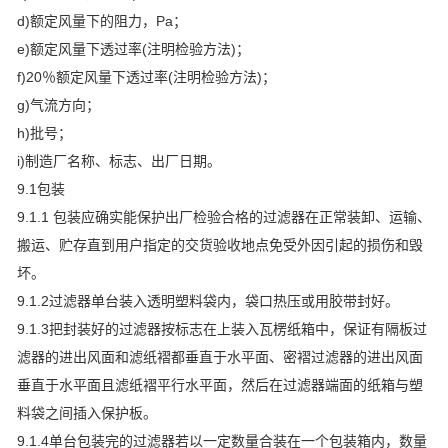
d)额定风量下的阻力，Pa；
e)额定风量下透过率(注明检验方法)；
f)20％额定风量下透过率(注明检验方法)；
g)气流方向；
h)批号；
i)制造厂名称、标志、出厂日期。
9.1包装
9.1.1 包装应确实能保护出厂检验合格的过滤器在正常装卸、运输、
搬运、贮存直到用户指定的交货验收地点免受外因引起的损伤和毁
坏。
9.1.2过滤器单台装入透明塑料袋内，袋口热压或用胶带封好。
9.1.3把封装好的过滤器按标志在上装入瓦楞纸箱中，保证有隔板过
滤器的进出风面和滤纸褶都垂直于水平面、密褶过滤器的进出风面
垂直于水平面且滤纸褶平行水平面，然后在过滤器端面的纸箱与塑
料袋之间插入保护板。
9.1.4单台包装完的过滤器若以一定数量合装在一个包装箱内，数量