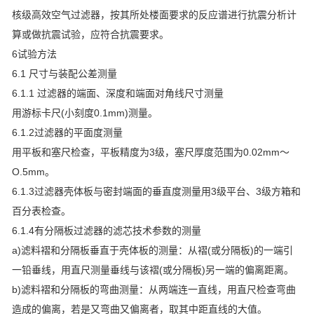
核级高效空气过滤器，按其所处楼面要求的反应谱进行抗震分析计
算或做抗震试验，应符合抗震要求。
6试验方法
6.1 尺寸与装配公差测量
6.1.1 过滤器的端面、深度和端面对角线尺寸测量
用游标卡尺(小刻度0.1mm)测量。
6.1.2过滤器的平面度测量
用平板和塞尺检查，平板精度为3级，塞尺厚度范围为0.02mm～
O.5mm。
6.1.3过滤器壳体板与密封端面的垂直度测量用3级平台、3级方箱和
百分表检查。
6.1.4有分隔板过滤器的滤芯技术参数的测量
a)滤料褶和分隔板垂直于壳体板的测量：从褶(或分隔板)的一端引
一铅垂线，用直尺测量垂线与该褶(或分隔板)另一端的偏离距离。
b)滤料褶和分隔板的弯曲测量：从两端连一直线，用直尺检查弯曲
造成的偏离，若是又弯曲又偏离者，取其中距直线的大值。