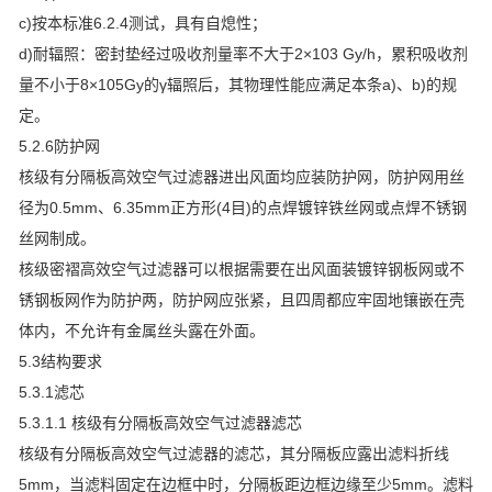
c)按本标准6.2.4测试，具有自熄性；
d)耐辐照：密封垫经过吸收剂量率不大于2×103 Gy/h，累积吸收剂
量不小于8×105Gy的γ辐照后，其物理性能应满足本条a)、b)的规
定。
5.2.6防护网
核级有分隔板高效空气过滤器进出风面均应装防护网，防护网用丝
径为0.5mm、6.35mm正方形(4目)的点焊镀锌铁丝网或点焊不锈钢
丝网制成。
核级密褶高效空气过滤器可以根据需要在出风面装镀锌钢板网或不
锈钢板网作为防护两，防护网应张紧，且四周都应牢固地镶嵌在壳
体内，不允许有金属丝头露在外面。
5.3结构要求
5.3.1滤芯
5.3.1.1 核级有分隔板高效空气过滤器滤芯
核级有分隔板高效空气过滤器的滤芯，其分隔板应露出滤料折线
5mm，当滤料固定在边框中时，分隔板距边框边缘至少5mm。滤料