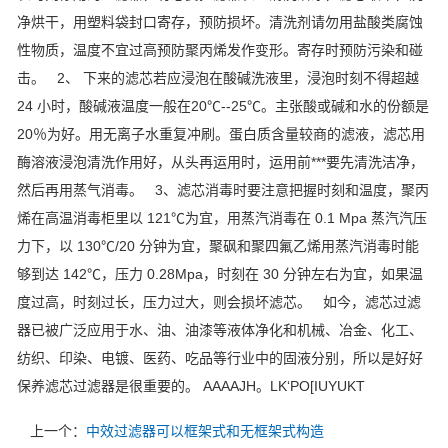
净烘干，用塑料袋封口寄存，预防损坏。清洗剂请勿用盐酸类腐蚀
性物质，温度不宜过高预防聚丙烯发作变形。寄存时预防污染和碰
击。 2、 下来的滤芯若应浸泡在酸碱洗液里，浸泡时刻不得超越
24 小时，酸碱液温度一般在20℃--25℃。主张酸或碱和水的份额是
20％为好。用无离子水重复冲刷。蛋白质含量较商的滤液，滤芯用
酶溶液浸泡清洗作用好，从头再运用时，运用前***要先清洗洁净，
然后再用蒸气消毒。 3、滤芯消毒时要注意把握时刻和温度，聚丙
烯在高温消毒柜里以 121℃为宜，用蒸汽消毒在 0.1 Mpa 蒸汽汽压
力下，以 130℃/20 分钟为宜，聚砜和聚四氟乙烯用蒸汽消毒时能
够到达 142℃，压力 0.28Mpa，时刻在 30 分钟左右为宜，如果温
度过高，时刻过长，压力过大，则会损坏滤芯。 如今，滤芯过滤
器已被广泛应用于水、油、油漆等液体净化和机械、冶金、化工、
纺织、印染、电镀、医药、吃品等行业中的固液分别，所以是好好
保养滤芯过滤器是很重要的。 AAAAJH。LK‘PO[IUYUKT
上一个：
中效过滤器可以框架式和无框架式构造