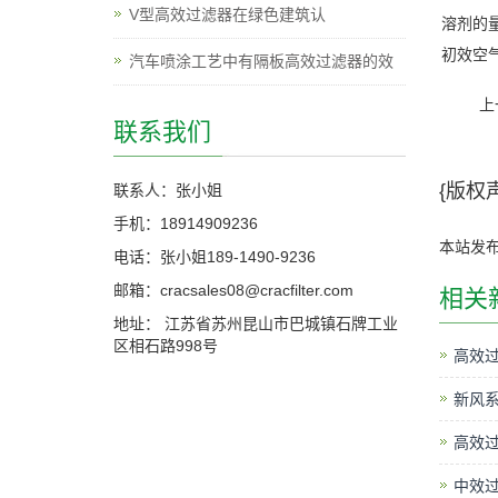
V型高效过滤器在绿色建筑认
溶剂的
初效空
汽车喷涂工艺中有隔板高效过滤器的效
上
联系我们
{版权声
联系人：张小姐
手机：18914909236
本站发
电话：张小姐189-1490-9236
邮箱：cracsales08@cracfilter.com
相关
地址： 江苏省苏州昆山市巴城镇石牌工业
区相石路998号
高效过
新风
高效
中效