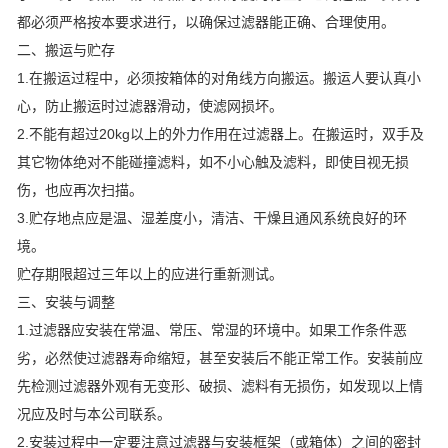
都必须严格按本要求进行，以确保过滤器能正确、合理使用。
二、搬运与贮存
1.在搬运过程中，必须按箱体的对角线方向搬运。搬运人要认真小
心，防止搬运时过滤器滑动，使滤网损坏。
2.不能有超过20kg以上的外力作用在过滤器上。在搬运时，双手及
其它物体绝对不能碰撞滤料，如不小心触及滤料，即使目视无损
伤，也应再次扫描。
3.贮存地点应是温、湿差度小，清洁、干燥且通风系统良好的环
境。
贮存期限超过三年以上的应进行重新测试。
三、安装与调整
1.过滤器应安装在常温、常压、常湿的环境中。如果工作条件恶
劣，必然使过滤器寿命缩短，甚至安装后不能正常工作。安装前应
先检测过滤器外观有无变形、破损、滤料有无损伤，如发现以上情
况应及时与本公司联系。
2.安装过程中一定要注意过滤器与安装框架（或箱体）之间的密封