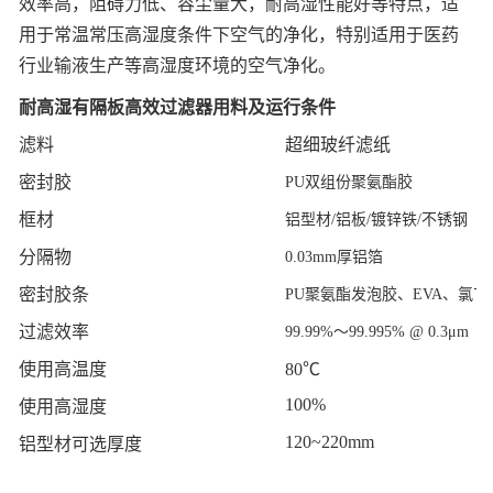
效率高，阻碍力低、容尘量大，耐高湿性能好等特点，适
用于常温常压高湿度条件下空气的净化，特别适用于医药
行业输液生产等高湿度环境的空气净化。
耐高湿有隔板高效过滤器用料及运行条件
滤料
超细玻纤滤纸
密封胶
PU
双组份聚氨酯胶
框材
铝型材
/
铝板
/
镀锌铁
/
不锈钢
分隔物
0.03mm
厚铝箔
密封胶条
PU
聚氨酯发泡胶、
EVA
、氯丁
过滤效率
99.99%
～
99.995% @ 0.3μm
使用高温度
80℃
100%
使用高湿度
120~220mm
铝型材可选厚度