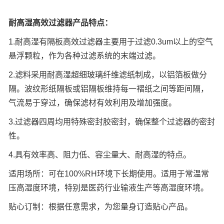
耐高湿高效过滤器产品特点：
1.
耐高湿有隔板高效过滤器主要用于过滤
0.3um
以上的空气
悬浮颗粒，作为各种过滤系统的末端过滤。
2.
滤料采用耐高湿超细玻璃纤维滤纸制成，以铝箔板做分
隔。波纹形纸隔板或铝隔板维持每一褶纸之间等距间隔，
气流易于穿过，确保滤材有效利用及增加强度。
3.
过滤器四周均用特殊密封胶密封，确保整个过滤器的密封
性。
4.
具有效率高、阻力低、容尘量大、耐高湿的特点。
适用场所：可在
100%RH
环境下长期使用。适用于常温常
压高湿度环境，特别是医药行业输液生产等高湿度环境。
贴心订制：根据任意需求，为您量身订造贴心产品。