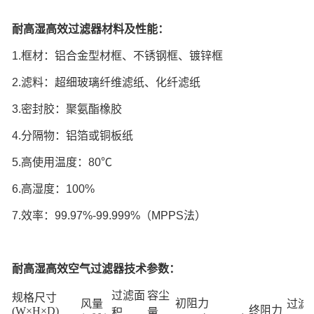
耐高湿高效过滤器材料及性能：
1.
框材：铝合金型材框、不锈钢框、镀锌框
2.
滤料：超细玻璃纤维滤纸、化纤滤纸
3.
密封胶：聚氨酯橡胶
4.
分隔物：铝箔或铜板纸
5.
高使用温度：
80℃
6.
高湿度：
100%
7.
效率：
99.97%-99.999%
（
MPPS
法）
耐高湿高效空气过滤器技术参数：
过滤面
容尘
规格尺寸
初阻力
风量
过滤
终阻力
(W×H×D)
积
量